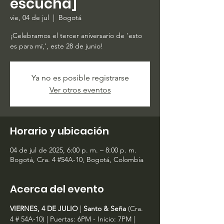
escucha]
vie, 04 de jul
  |  
Bogotá
¡Celebramos el tercer aniversario de 'esto
es para mí,', este 28 de junio!
Ya no es posible registrarse
Ver otros eventos
Horario y ubicación
04 de jul de 2025, 6:00 p. m. – 8:00 p. m.
Bogotá, Cra. 4 #54A-10, Bogotá, Colombia
Acerca del evento
VIERNES, 4 DE JULIO 
|
 Santo & Seña 
(Cra. 
4 # 54A-10) | Puertas: 6PM - Inicio: 7PM | 