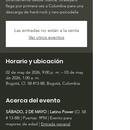
llega por primera vez a Colombia para una
descarga de hard-rock y neo-psicodelia
Las entradas no están a la venta
Ver otros eventos
Horario y ubicación
02 de may de 2026, 9:00 p. m. – 03 de may
de 2026, 1:00 a. m.
Bogotá, Cl. 58 #13-88, Bogotá, Colombia
Acerca del evento
SÁBADO, 2 DE MAYO 
|
 Latino Power 
(Cl. 58 
# 13-88) | Puertas: 9PM | Evento para 
mayores de edad | 
Entrada general