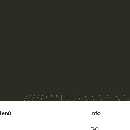
Vista rápida
enú
Info
FAQ