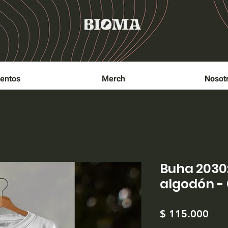
entos
Merch
Nosot
Buha 2030:
algodón - 
Prec
$ 115.000