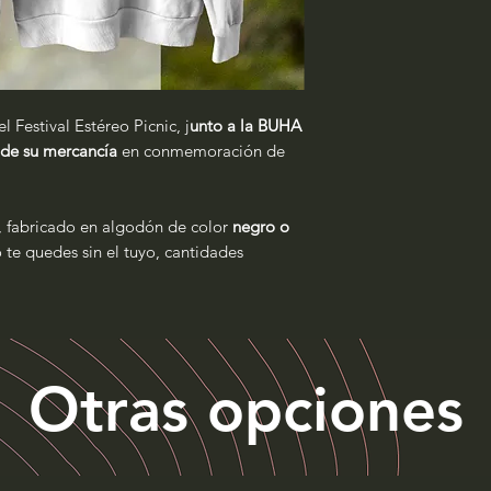
l Festival Estéreo Picnic, j
unto a la BUHA
 de su mercancía
en conmemoración de
, fabricado en algodón de color
negro o
 te quedes sin el tuyo, cantidades
Otras opciones