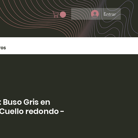
Entrar
ros
 Buso Gris en
Cuello redondo -
io