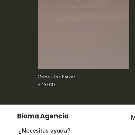
Gorra - Lxs Parker
Precio
$ 45.000
Bioma Agencia
M
¿Necesitas ayuda?