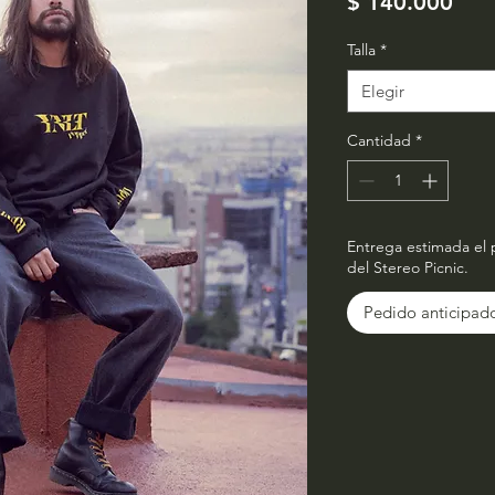
Prec
$ 140.000
Talla
*
Elegir
Cantidad
*
Entrega estimada el 
del Stereo Picnic.
Pedido anticipad