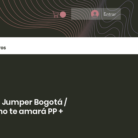
Entrar
ros
- Jumper Bogotá /
 no te amará PP +