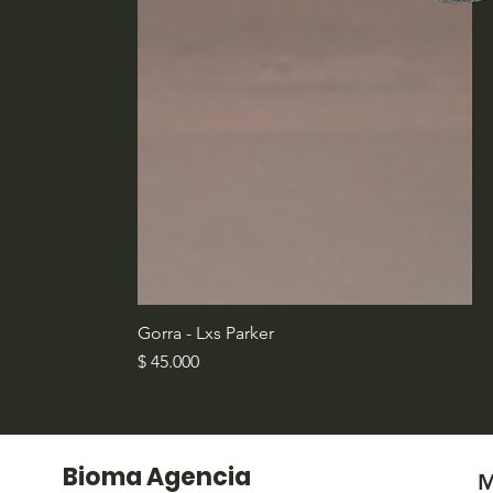
Gorra - Lxs Parker
Precio
$ 45.000
Bioma Agencia
M