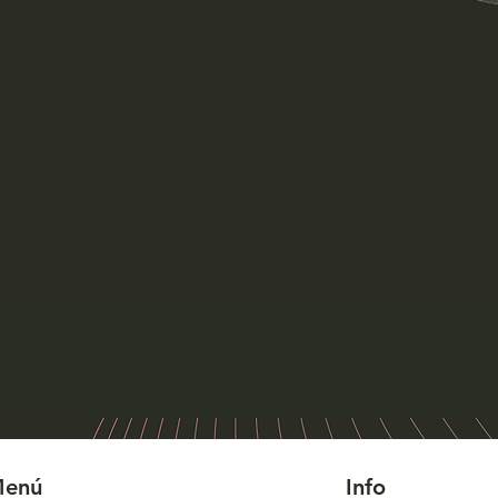
Vista rápida
enú
Info